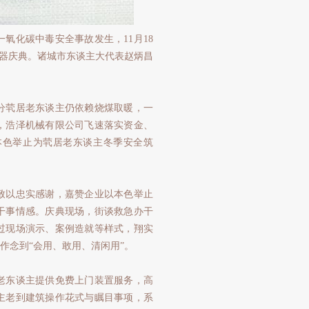
氧化碳中毒安全事故发生，11月18
警器庆典。诸城市东谈主大代表赵炳昌
分茕居老东谈主仍依赖烧煤取暖，一
，浩泽机械有限公司飞速落实资金、
本色举止为茕居老东谈主冬季安全筑
致以忠实感谢，嘉赞企业以本色举止
干事情感。庆典现场，街谈救急办干
过现场演示、案例造就等样式，翔实
作念到“会用、敢用、清闲用”。
老东谈主提供免费上门装置服务，高
主老到建筑操作花式与瞩目事项，系