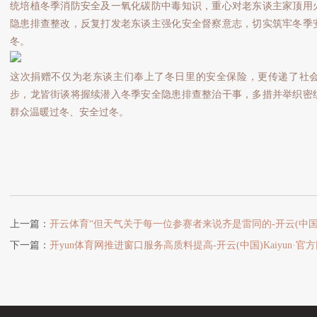
统培植冬季消防安全及一氧化碳防中毒知识，重心对老东谈主家顶用
隐患排查整改，反复打发老东谈主强化安全督察意志，切实筑牢冬季
冬。
这次捐赠不仅为老东谈主们奉上了冬日里的安全保险，更传递了社
步，龙皆街谈将握续潜入冬季安全隐患排查整治干事，多措并举织密
群众温暖过冬、安全过冬。
上一篇：
开云体育“但天气关于每一位参赛者来说齐是雷同的-开云(中国)K
下一篇：
开yun体育网推进窗口服务高质料提高-开云(中国)Kaiyun·官