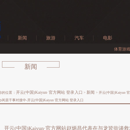
新闻
旅游
汽车
电影
体育游戏app
新闻
开云(中国)Kaiyun·官方网站 登录入口
新闻
你的位置：
>
> 开云(中国)Kaiy
办闲居干事对接中-开云(中国)Kaiyun·官方网站 登录入口
开云(中国)Kaiyun·官方网站赵炳昌代表在与龙皆街谈