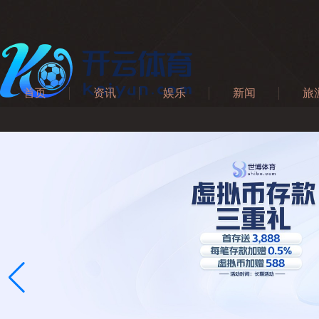
首页
资讯
娱乐
新闻
旅