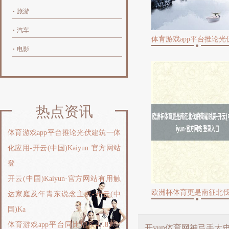
旅游
汽车
电影
热点资讯
体育游戏app平台推论光伏建筑一体
化应用-开云(中国)Kaiyun·官方网站
登
开云(中国)Kaiyun·官方网站有用触
达家庭及年青东说念主群-开云(中
国)Ka
体育游戏app平台同比增长47.81%-
开yun体育网神弓手太史