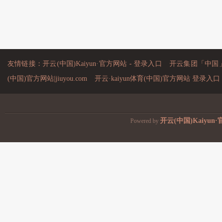
友情链接：
开云(中国)Kaiyun·官方网站 - 登录入口
开云集团「中国」K
(中国)官方网站|jiuyou.com
开云·kaiyun体育(中国)官方网站 登录入口
开云(中国)Kaiyu
Powered by