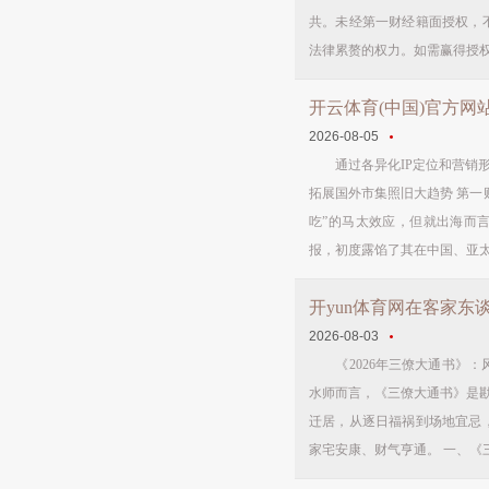
共。未经第一财经籍面授权，
法律累赘的权力。如需赢得授权请干系第
开云体育(中国)官方网站
2026-08-05
通过各异化IP定位和营销形态
拓展国外市集照旧大趋势 第一
吃”的马太效应，但就出海而言
报，初度露馅了其在中国、亚太
开yun体育网在客家东谈
2026-08-03
《2026年三僚大通书》：风
水师而言，《三僚大通书》是勘
迁居，从逐日福祸到场地宜忌
家宅安康、财气亨通。 一、《三