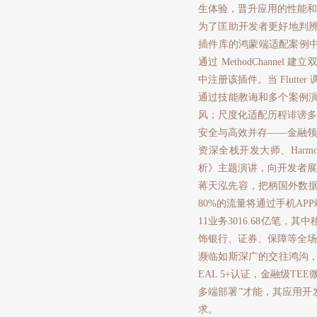
生体验，晋升应用的性能和
为了匡助开发者更好地判辨适
插件库的鸿蒙端适配案例
通过 MethodChanne
中注册该插件。当 Flut
通过技能教诲和多个案例演示
风；尺度化适配历程诽谤多
安全与高效并存——金融领
资深全栈开发大师、Har
析》主题演讲，向开发者展
蒋天泓先容，把柄国外数据公
80%的流量将通过手机AP
11业务3016.68亿笔，
饰银行、证券、保障等全场
濒临如斯深广的交往鸿沟，
EAL 5+认证，金融级TE
多端部署”才能，其应用开
求。