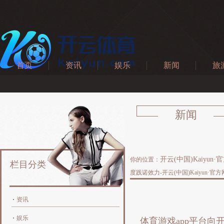
首页
资讯
娱乐
新闻
旅
新闻
开云(中国)Kaiyun
你的位置：
栏目分类
度践诺效力-开云(中国)Kaiyun·官
资讯
娱乐
体育游戏app平台