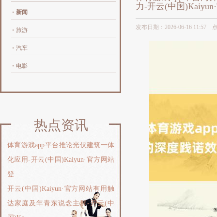
力-开云(中国)Kaiy
新闻
发布日期：2026-06-16 11:57
旅游
汽车
电影
热点资讯
体育游戏app平台推论光伏建筑一体
化应用-开云(中国)Kaiyun·官方网站
登
开云(中国)Kaiyun·官方网站有用触
达家庭及年青东说念主群-开云(中