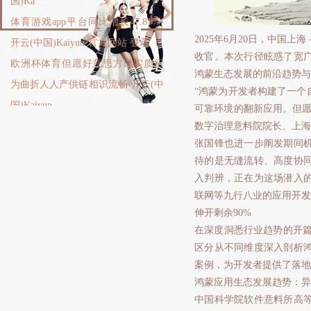
国)Ka
体育游戏app平台同比增长47.81%-
2025年6月20日，中国上
开云(中国)Kaiyun·官方网站 登录
收官。本次行径眩惑了宽
欧洲杯体育但愿好意思方以实质行
鸿蒙生态发展的前沿趋势与
为曲折人人产供链相识流畅-开云(中
“鸿蒙为开发者构建了一个
国)Kaiyun
可靠环境的翻新应用。但愿
开云体育包括转载、摘编、复制或
数字治理意料院院长、上海
张国锋也进一步阐发期间
修复镜像-开云(中国)Kaiyun·官方网
待的是无缝流转、高度协
站 登录
入判辨，正在为这场潜入
联网等九行八业的应用开发
伸开剩余90%
在深度洞悉行业趋势的开篇
区分从不同维度深入剖析
案例，为开发者提供了落地
鸿蒙应用生态发展趋势：异
中国科学院软件意料所高