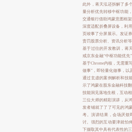
此外，蒋天泓还拆解了多
量分析优先转移中枢功能，
交通银行借助鸿蒙意图框架
深度适配折叠屏设备，利用鸿
页竣事了分屏展示。发证券打
责罚股票分析、资讯分析等
基于过往的开发教训，蒋
戒京东金融“中枢功能优先”
基于Chrome内核，无需
做事”，即轻量化做事，以
通过玄虚的案例解析和技
示了鸿蒙在股东金融科技翻
技能洞见落地生根，互动相
三位大师的精彩演讲，从鸿蒙
发者铺就了了了可见的鸿
考。演讲结果，会场厌烦
讨。强烈的互动要津就怕
下撷取其中具有代表性的三