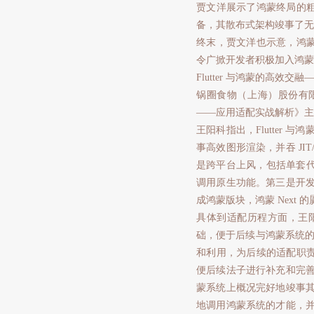
贾文洋展示了鸿蒙终局的
备，其散布式架构竣事了无
终末，贾文洋也示意，鸿
令广掀开发者积极加入鸿蒙
Flutter 与鸿蒙的高效
锅圈食物（上海）股份有限公
——应用适配实战解析》主题
王阳科指出，Flutter 与
事高效图形渲染，并吞 JI
是跨平台上风，包括单套代码可
调用原生功能。第三是开发效
成鸿蒙版块，鸿蒙 Next
具体到适配历程方面，王阳科
础，便于后续与鸿蒙系统的集
和利用，为后续的适配职
便后续法子进行补充和完善。
蒙系统上概况完好地竣事其功
地调用鸿蒙系统的才能，并接